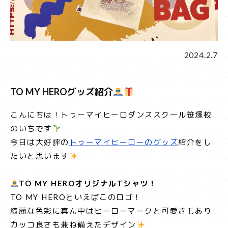
2024.2.7
TO MY HEROグッズ紹介
こんにちは！トゥーマイヒーロダンススクール笹塚校
のいちです
今日は大好評の
トゥーマイヒーローのグッズ
紹介をし
たいと思います
TO MY HEROオリジナルTシャツ！
TO MY HEROといえばこのロゴ！
綺麗な色彩に真ん中はヒーローマークと可愛さもあり
カッコ良さも兼ね備えたデザイン