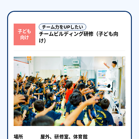
チーム力をUPしたい
子ども
チームビルディング研修（子ども向
向け
け）
場所
屋外、研修室、体育館