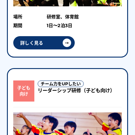
場所
研修室、体育館
期間
1日〜2泊3日
詳しく見る
チーム力をUPしたい
子ども
リーダーシップ研修（子ども向け）
向け